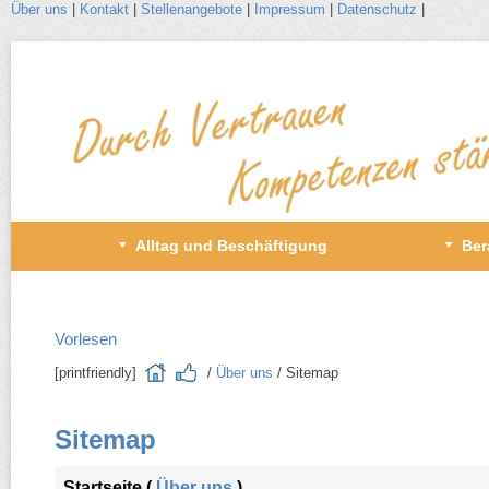
Über uns
|
Kontakt
|
Stellenangebote
|
Impressum
|
Datenschutz
|
Zum
Inhalt
wechseln
Primäres
Alltag und Beschäftigung
Ber
Menü
Vorlesen
[printfriendly]
/​
Über uns
/​ Sitemap
Sitemap
Startseite (
Über uns
)