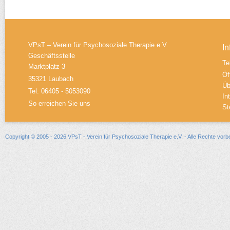
VPsT – Verein für Psychosoziale Therapie e.V.
In
Geschäftsstelle
Te
Marktplatz 3
Öf
35321 Laubach
Üb
Tel. 06405 - 5053090
In
So erreichen Sie uns
St
Copyright © 2005 - 2026 VPsT - Verein für Psychosoziale Therapie e.V. - Alle Rechte vorb