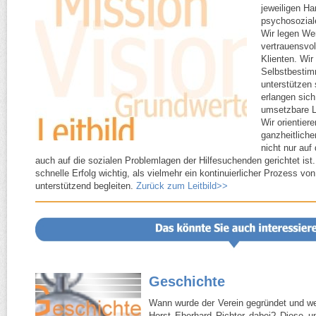
jeweiligen H
psychosoziale
Wir legen Wer
vertrauensvo
Klienten.
Wir
Selbstbestim
unterstützen 
erlangen sich
umsetzbare L
Wir orientier
ganzheitliche
nicht nur auf
auch auf die sozialen Problemlagen der Hilfesuchenden
gerichtet ist
schnelle Erfolg wichtig, als vielmehr ein kontinuierlicher Prozess von
unterstützend begleiten.
Zurück zum Leitbild>>
Geschichte
Wann wurde der Verein gegründet und welc
Horst Eberhard Richter dabei? Diese u