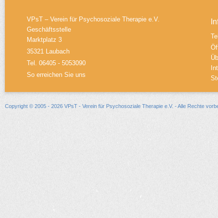
VPsT – Verein für Psychosoziale Therapie e.V.
In
Geschäftsstelle
Te
Marktplatz 3
Öf
35321 Laubach
Üb
Tel. 06405 - 5053090
In
So erreichen Sie uns
St
Copyright © 2005 - 2026 VPsT - Verein für Psychosoziale Therapie e.V. - Alle Rechte vorb