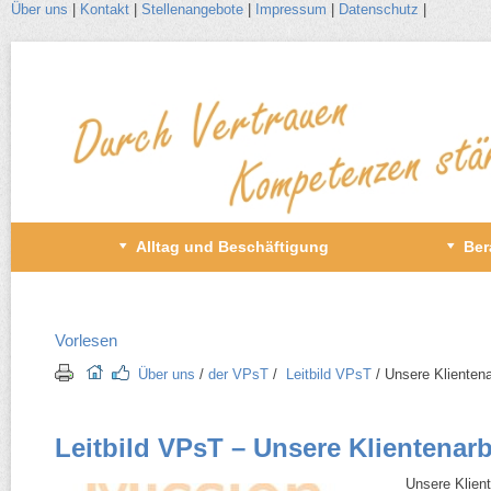
Über uns
|
Kontakt
|
Stellenangebote
|
Impressum
|
Datenschutz
|
Zum
Inhalt
wechseln
Primäres
Alltag und Beschäftigung
Ber
Menü
Vorlesen
Über uns
/​
der VPsT
/​
Leitbild VPsT
/​ Unsere Klientena
Leitbild VPsT – Unsere Klientenarb
Unsere Klient