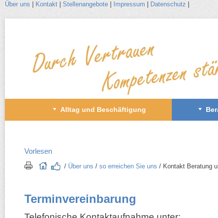
Über uns
|
Kontakt
|
Stellenangebote
|
Impressum
|
Datenschutz
|
Zum
Inhalt
wechseln
Primäres
Alltag und Beschäftigung
Ber
Menü
Vorlesen
/​
Über uns
/​
so erreichen Sie uns
/​ Kontakt Beratung 
Terminvereinbarung
Telefonische Kontaktaufnahme unter: