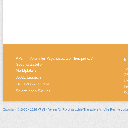
VPsT – Verein für Psychosoziale Therapie e.V.
In
Geschäftsstelle
Te
Marktplatz 3
Öf
35321 Laubach
Üb
Tel. 06405 - 5053090
In
So erreichen Sie uns
St
Copyright © 2005 - 2026 VPsT - Verein für Psychosoziale Therapie e.V. - Alle Rechte vorb