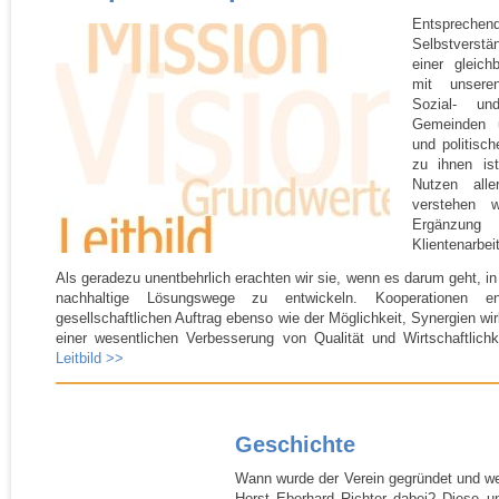
Entspr
Selbstverst
einer gleich
mit unseren
Sozial- und
Gemeinden 
und politisch
zu ihnen is
Nutzen aller
verstehen w
Ergänzun
Klientenarbei
Als geradezu unentbehrlich erachten wir sie, wenn es darum geht, in
nachhaltige Lösungswege zu entwickeln. Kooperationen e
gesellschaftlichen Auftrag ebenso wie der Möglichkeit, Synergien w
einer wesentlichen Verbesserung von Qualität und Wirtschaftlich
Leitbild >>
Geschichte
Wann wurde der Verein gegründet und welc
Horst Eberhard Richter dabei? Diese u