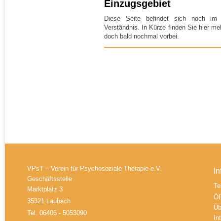
Einzugsgebiet
Diese Seite befindet sich noch im
Verständnis. In Kürze finden Sie hier m
doch bald nochmal vorbei.
VPsT – Verein für Psychosoziale Therapie e.V.
In
Geschäftsstelle
Te
Marktplatz 3
Öf
35321 Laubach
Üb
Tel. 06405 - 5053090
In