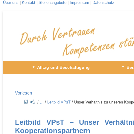
Über uns
|
Kontakt
|
Stellenangebote
|
Impressum
|
Datenschutz
|
Zum
Inhalt
wechseln
Primäres
Alltag und Beschäftigung
Ber
Menü
Vorlesen
/​
…
/​
Leitbild VPsT
/​ Unser Verhältnis zu unseren Koop
Leitbild VPsT – Unser Verhältn
Kooperationspartnern