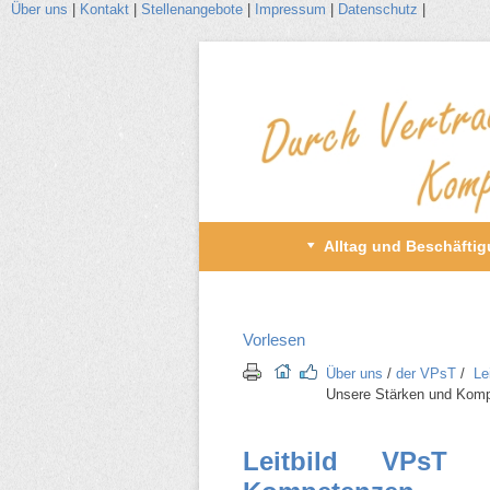
Über uns
|
Kontakt
|
Stellenangebote
|
Impressum
|
Datenschutz
|
Zum
Inhalt
wechseln
Primäres
Alltag und Beschäfti
Menü
Vorlesen
Über uns
/​
der VPsT
/​
Le
Unsere Stärken und Kom
Leitbild VPsT