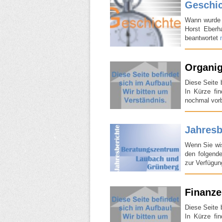
Geschi
Wann wurde d
Horst Eberh
beantwortet
Organi
Diese Seite 
In Kürze fi
nochmal vorb
Jahresb
Wenn Sie wis
den folgende
zur Verfügu
Finanz
Diese Seite 
In Kürze fi