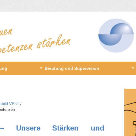
gung
Beratung und Supervision
itbild VPsT
/​
petenzen
 – Unsere Stärken und