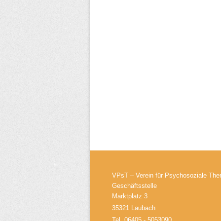
VPsT – Verein für Psychosoziale Ther
Geschäftsstelle
Marktplatz 3
35321 Laubach
Tel. 06405 - 5053090