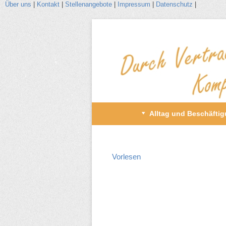
Über uns
|
Kontakt
|
Stellenangebote
|
Impressum
|
Datenschutz
|
Zum
Inhalt
wechseln
Primäres
Alltag und Beschäfti
Menü
Vorlesen