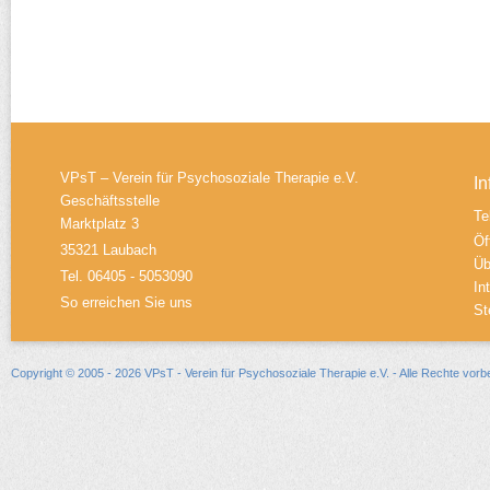
VPsT – Verein für Psychosoziale Therapie e.V.
In
Geschäftsstelle
Te
Marktplatz 3
Öf
35321 Laubach
Üb
Tel. 06405 - 5053090
In
So erreichen Sie uns
St
Copyright © 2005 - 2026 VPsT - Verein für Psychosoziale Therapie e.V. - Alle Rechte vorb