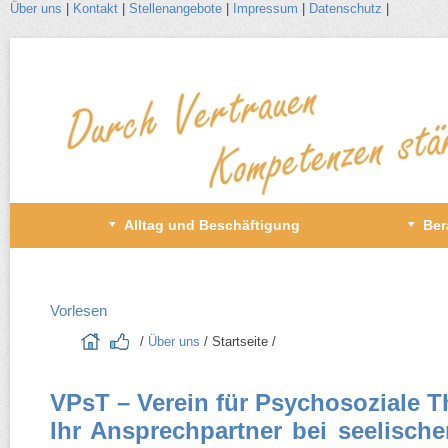
Über uns
|
Kontakt
|
Stellenangebote
|
Impressum
|
Datenschutz
|
Zum
Inhalt
wechseln
Primäres
Alltag und Beschäftigung
Ber
Menü
Vorlesen
/​
Über uns
/​ Startseite /​
VPsT – Verein für Psychosoziale Th
Ihr Ansprechpartner bei seelisch