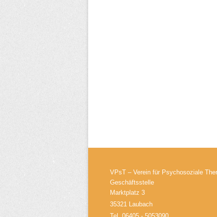
VPsT – Verein für Psychosoziale Ther
Geschäftsstelle
Marktplatz 3
35321 Laubach
Tel. 06405 - 5053090