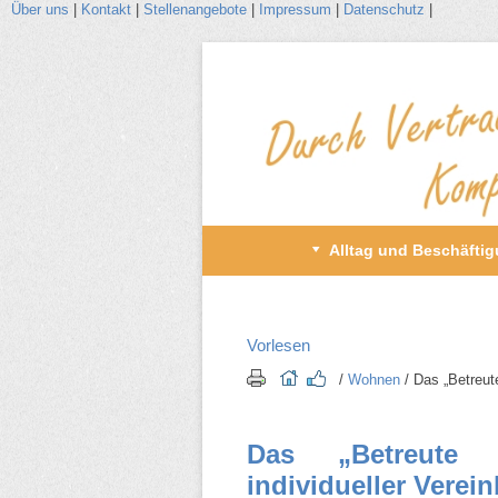
Über uns
|
Kontakt
|
Stellenangebote
|
Impressum
|
Datenschutz
|
Zum
Inhalt
wechseln
Primäres
Alltag und Beschäfti
Menü
Vorlesen
/​
Wohnen
/​ Das „Betreu
Das „Betreute
individueller Verei