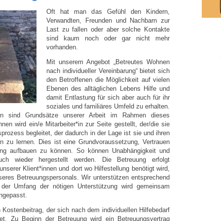
Oft hat man das Gefühl den Kindern,
Verwandten, Freunden und Nachbarn zur
Last zu fallen oder aber solche Kontakte
sind kaum noch oder gar nicht mehr
vorhanden.
Mit unserem Angebot „Betreutes Wohnen
nach individueller Vereinbarung“ bietet sich
den Betroffenen die Möglichkeit auf vielen
Ebenen des alltäglichen Lebens Hilfe und
damit Entlastung für sich aber auch für ihr
soziales und familiäres Umfeld zu erhalten.
uen sind Grundsätze unserer Arbeit im Rahmen dieses
n wird ein/​e Mitarbeiter*in zur Seite gestellt, der/​die sie
prozess begleitet, der dadurch in der Lage ist sie und ihren
 zu lernen. Dies ist eine Grundvoraussetzung, Vertrauen
ng aufbauen zu können. So können Unabhängigkeit und
uch wieder hergestellt werden. Die Betreuung erfolgt
nserer Klient*innen und dort wo Hilfestellung benötigt wird,
eres Betreuungspersonals. Wir unterstützen entsprechend
h. der Umfang der nötigen Unterstützung wird gemeinsam
angepasst.
Kostenbeitrag, der sich nach dem individuellen Hilfebedarf
et. Zu Beginn der Betreuung wird ein Betreuungsvertrag