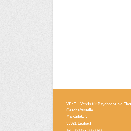
VPsT – Verein für Psychosoziale Ther
Geschäftsstelle
Marktplatz 3
35321 Laubach
Tel. 06405 - 5053090