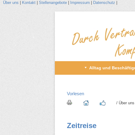
Über uns
|
Kontakt
|
Stellenangebote
|
Impressum
|
Datenschutz
|
Zum
Inhalt
wechseln
Primäres
Alltag und Beschäfti
Menü
Vorlesen
/​ Über uns 
Zeitreise