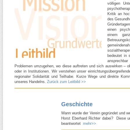
völligen Un
psychothera
Kritik an hoc
des Gesundhe
Gründertagen 
einen psych
einem ganz
Betreuungs
gemeinde
sozialther
bedeutet in 
ansprechba
Problemen umzugehen, wo diese auftreten und sich auswirken – o
oder in Institutionen. Wir verstehen unser einrichtungsübergreif
regionaler Solidarität und Teilhabe. Kurze Wege und direkte Komm
unseres Handelns.
Zurück zum Leitbild >>
Geschichte
Wann wurde der Verein gegründet und welc
Horst Eberhard Richter dabei? Diese u
beantwortet
mehr>>