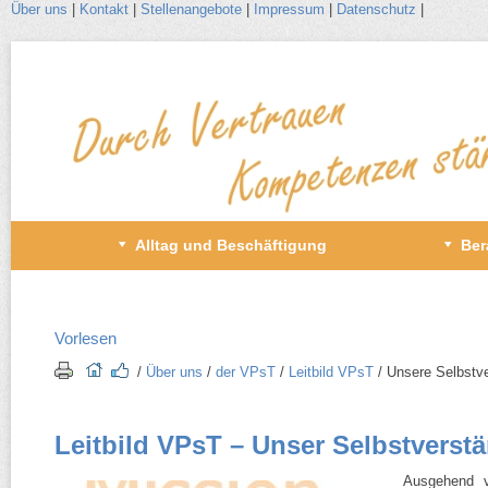
Über uns
|
Kontakt
|
Stellenangebote
|
Impressum
|
Datenschutz
|
Zum
Inhalt
wechseln
Primäres
Alltag und Beschäftigung
Ber
Menü
Vorlesen
/​
Über uns
/​
der VPsT
/​
Leitbild VPsT
/​ Unsere Selbstv
Leitbild VPsT – Unser Selbstverst
Ausgehend v