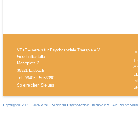
VPsT – Verein für Psychosoziale Therapie e.V.
In
Geschäftsstelle
Te
Marktplatz 3
Öf
35321 Laubach
Üb
Tel. 06405 - 5053090
In
So erreichen Sie uns
St
Copyright © 2005 - 2026 VPsT - Verein für Psychosoziale Therapie e.V. - Alle Rechte vorb