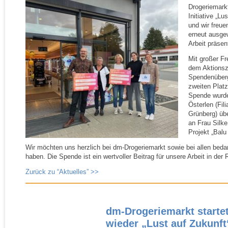
Drogeriemark
Initiative „Lu
und wir freu
erneut ausge
Arbeit präsen
Mit großer F
dem Aktionsz
Spendenüberg
zweiten Plat
Spende wurde
Österlen (Fili
Grünberg) übe
an Frau Silke 
Projekt „Balu
Wir möchten uns herzlich bei dm-​Drogeriemarkt sowie bei allen bed
haben. Die Spende ist ein wertvoller Beitrag für unsere Arbeit in der 
Zurück zu “Aktuelles” >>
dm-​Drogeriemarkt starte
wieder „Lust
auf
Zukunft