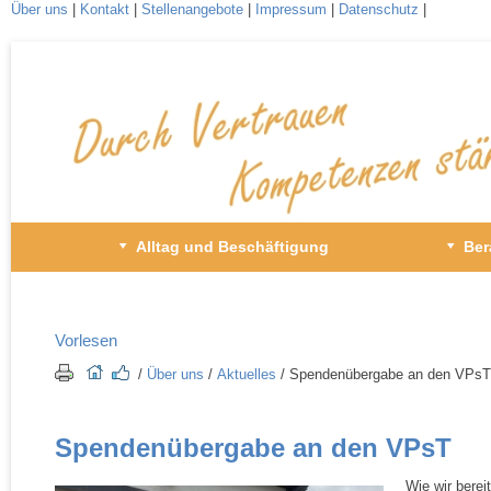
Über uns
|
Kontakt
|
Stellenangebote
|
Impressum
|
Datenschutz
|
Zum
Inhalt
wechseln
Primäres
Alltag und Beschäftigung
Ber
Menü
Vorlesen
/​
Über uns
/​
Aktuelles
/​ Spendenübergabe an den VPsT
Spendenübergabe an den VPsT
W
ie wir berei