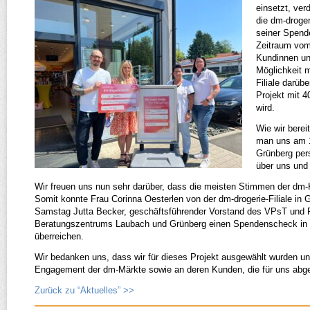
einsetzt, ver
die dm-​drog
seiner Spende
Zeitraum vom
Kundinnen un
Möglichkeit m
Filiale darüb
Projekt mit 4
wird.
Wie wir berei
man uns am 19
Grünberg pers
über uns und 
Wir freuen uns nun sehr darüber, dass die meisten Stimmen der dm
Somit konnte Frau Corinna Oesterlen von der dm-​drogerie-​Filiale in
Samstag Jutta Becker, geschäftsführender Vorstand des VPsT und 
Beratungszentrums Laubach und Grünberg einen Spendenscheck in 
überreichen.
Wir bedanken uns, dass wir für dieses Projekt ausgewählt wurden un
Engagement der dm-​Märkte sowie an deren Kunden, die für uns abg
Zurück zu “Aktuelles” >>