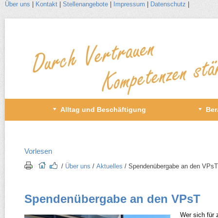
Über uns
|
Kontakt
|
Stellenangebote
|
Impressum
|
Datenschutz
|
Zum
Inhalt
wechseln
Primäres
Alltag und Beschäftigung
Ber
Menü
Vorlesen
/​
Über uns
/​
Aktuelles
/​ Spendenübergabe an den VPsT
Spendenübergabe an den VPsT
Wer sich für