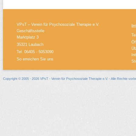
VPsT – Verein für Psychosoziale Therapie e.V.
In
Geschäftsstelle
Te
Marktplatz 3
Öf
35321 Laubach
Üb
Tel. 06405 - 5053090
In
So erreichen Sie uns
St
Copyright © 2005 - 2026 VPsT - Verein für Psychosoziale Therapie e.V. - Alle Rechte vorb