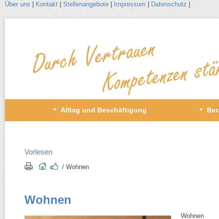
Über uns
|
Kontakt
|
Stellenangebote
|
Impressum
|
Datenschutz
|
Zum
Inhalt
wechseln
Primäres
Alltag und Beschäftigung
Ber
Menü
Vorlesen
/​ Wohnen
Wohnen
Wohnen i