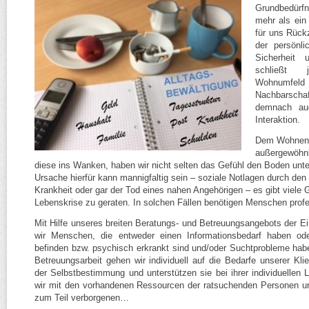
Grundbedürfn
mehr als ein
für uns Rück
der persönli
Sicherheit
schließt 
Wohnumfe
Nachbarsch
demnach au
Interaktion.
Dem Wohnen
außergewöhnl
diese ins Wanken, haben wir nicht selten das Gefühl den Boden unte
Ursache hierfür kann mannigfaltig sein – soziale Notlagen durch den 
Krankheit oder gar der Tod eines nahen Angehörigen – es gibt viele 
Lebenskrise zu geraten. In solchen Fällen benötigen Menschen profe
Mit Hilfe unseres breiten Beratungs- und Betreuungsangebots der Ein
wir Menschen, die entweder einen Informationsbedarf haben ode
befinden bzw. psychisch erkrankt sind und/​oder Suchtprobleme hab
Betreuungsarbeit gehen wir individuell auf die Bedarfe unserer Kli
der Selbstbestimmung und unterstützen sie bei ihrer individuellen 
wir mit den vorhandenen Ressourcen der ratsuchenden Personen und
zum Teil verborgenen…