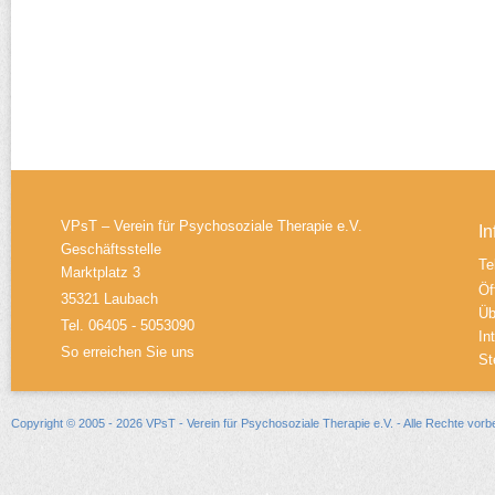
VPsT – Verein für Psychosoziale Therapie e.V.
In
Geschäftsstelle
Te
Marktplatz 3
Öf
35321 Laubach
Üb
Tel. 06405 - 5053090
In
So erreichen Sie uns
St
Copyright © 2005 - 2026 VPsT - Verein für Psychosoziale Therapie e.V. - Alle Rechte vorb