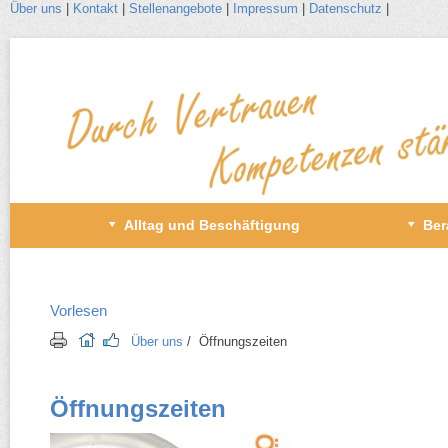
Über uns
|
Kontakt
|
Stellenangebote
|
Impressum
|
Datenschutz
|
Zum
Inhalt
wechseln
Primäres
Alltag und Beschäftigung
Ber
Menü
Vorlesen
Über uns
/​ Öffnungszeiten
Öffnungszeiten