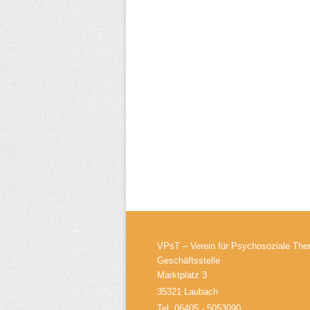
VPsT – Verein für Psychosoziale Ther
Geschäftsstelle
Marktplatz 3
35321 Laubach
Tel. 06405 - 5053090