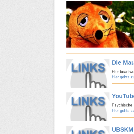
Die Ma
Hier beantwo
Hier gehts z
YouTub
Psychische F
Hier gehts z
UBSKM s