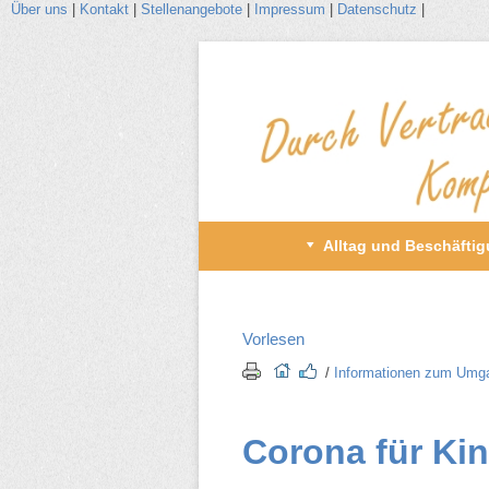
Über uns
|
Kontakt
|
Stellenangebote
|
Impressum
|
Datenschutz
|
Zum
Inhalt
wechseln
Primäres
Alltag und Beschäfti
Menü
Vorlesen
/​
Informationen zum Umga
Corona für Kin