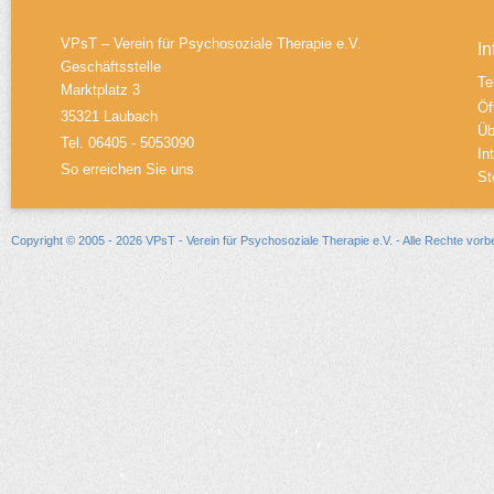
VPsT – Verein für Psychosoziale Therapie e.V.
In
Geschäftsstelle
Te
Marktplatz 3
Öf
35321 Laubach
Üb
Tel. 06405 - 5053090
In
So erreichen Sie uns
St
Copyright © 2005 - 2026 VPsT - Verein für Psychosoziale Therapie e.V. - Alle Rechte vorb