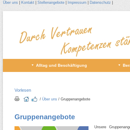
Über uns
|
Kontakt
|
Stellenangebote
|
Impressum
|
Datenschutz
|
Zum
Inhalt
wechseln
Primäres
Alltag und Beschäftigung
Ber
Menü
Vorlesen
/​
Über uns
/​ Gruppenangebote
Gruppenangebote
Unsere Gruppenange