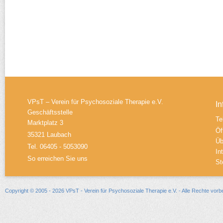
VPsT – Verein für Psychosoziale Therapie e.V.
In
Geschäftsstelle
Te
Marktplatz 3
Öf
35321 Laubach
Üb
Tel. 06405 - 5053090
In
So erreichen Sie uns
St
Copyright © 2005 - 2026 VPsT - Verein für Psychosoziale Therapie e.V. - Alle Rechte vorb