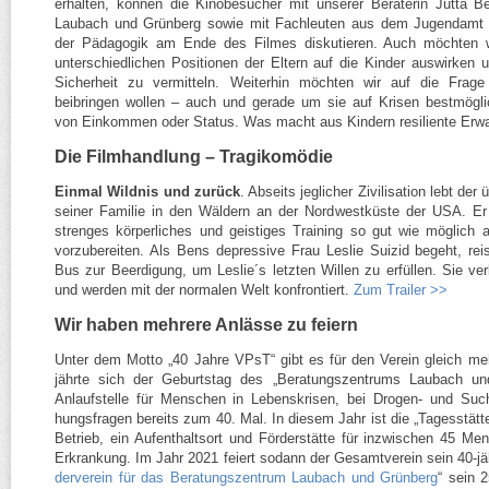
erhalten, können die Kinobesucher mit unserer Beraterin Jutta 
Laubach und Grünberg sowie mit Fachleuten aus dem Jugendamt 
der Pädagogik am Ende des Filmes diskutieren. Auch möchten w
unterschiedlichen Positionen der Eltern auf die Kinder auswirken
Sicherheit zu vermitteln. Weiterhin möchten wir auf die Frag
beibringen wollen – auch und gerade um sie auf Krisen bestmögli
von Einkommen oder Status. Was macht aus Kindern resiliente Er
Die Filmhandlung – Tragikomödie
Einmal Wildnis und zurück
. Abseits jeglicher Zivilisation lebt de
seiner Familie in den Wäldern an der Nordwestküste der USA. Er
strenges körperliches und geistiges Training so gut wie möglich
vorzubereiten. Als Bens depressive Frau Leslie Suizid begeht, rei
Bus zur Beerdigung, um Leslie´s letzten Willen zu erfüllen. Sie verl
und werden mit der normalen Welt konfrontiert.
Zum Trailer >>
Wir haben mehrere Anlässe zu feiern
Unter dem Motto „40 Jahre VPsT“ gibt es für den Verein gleich me
jährte sich der Geburtstag des „Beratungszentrums Laubach und
Anlauf­stelle für Menschen in Lebenskrisen, bei Drogen- und Such
hungs­fragen bereits zum 40. Mal. In diesem Jahr ist die „Tagesstätt
Be­trieb, ein Aufent­haltsort und Förderstätte für inzwischen 45 M
Erkran­kung. Im Jahr 2021 feiert sodann der Gesamt­verein sein 40-​j
derverein für das Beratungs­zentrum Lau­bach und Grünberg
“ sein 2