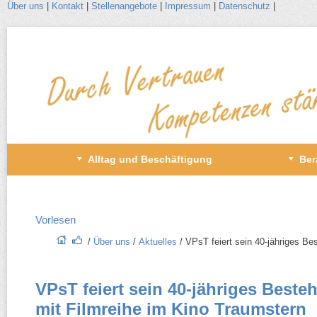
Über uns
|
Kontakt
|
Stellenangebote
|
Impressum
|
Datenschutz
|
Zum
Inhalt
wechseln
Primäres
Alltag und Beschäftigung
Ber
Menü
Vorlesen
/​
Über uns
/​
Aktuelles
/​ VPsT feiert sein 40-​jähriges B
VPsT feiert sein 40-​jähriges Beste
mit Filmreihe im Kino Traumstern