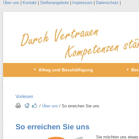
Über uns
|
Kontakt
|
Stellenangebote
|
Impressum
|
Datenschutz
|
Zum
Inhalt
wechseln
Primäres
Alltag und Beschäftigung
Ber
Menü
Vorlesen
/​
Über uns
/​ So erreichen Sie uns
So erreichen Sie uns
Sie möchten uns etwas 