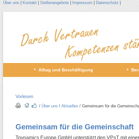
Über uns
|
Kontakt
|
Stellenangebote
|
Impressum
|
Datenschutz
|
Zum
Inhalt
wechseln
Primäres
Alltag und Beschäftigung
Ber
Menü
Vorlesen
/​
Über uns
/​
Aktuelles
/​ Gemeinsam für die Gemeinscha
Gemeinsam für die Gemeinschaft
Toynamics Europe GmbH unterstützt den VPsT mit eine