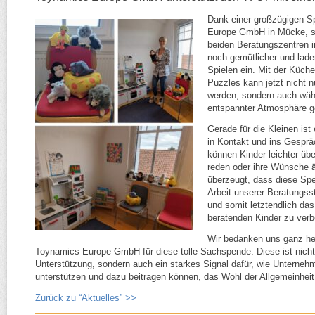
Dank einer großzügigen S
Europe GmbH in Mücke,
s
beiden Beratungszentren 
noch
gemütlicher und lad
Spielen ein. Mit der Küc
Puzzles kann jetzt nicht n
werden, sondern auch wä
entspannter Atmosphäre 
Gerade für die Kleinen ist
in Kontakt und ins Gespr
können Kinder leichter übe
reden oder ihre
Wünsche ä
überzeugt, dass diese Spe
Arbeit unserer Beratungsst
und somit letztendlich da
beratenden Kinder zu ver
Wir bedanken uns ganz her
Toynamics Europe GmbH für diese tolle
Sachspende.
Diese ist nicht
Unterstützung, sondern auch ein starkes Signal dafür,
wie Unternehm
unterstützen und dazu beitragen können, das
Wohl der Allgemeinheit
Zurück zu “Aktuelles” >>