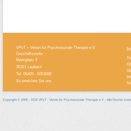
VPsT – Verein für Psychosoziale Therapie e.V.
In
Geschäftsstelle
Te
Marktplatz 3
Öf
35321 Laubach
Üb
Tel. 06405 - 5053090
In
So erreichen Sie uns
St
Copyright © 2005 - 2026 VPsT - Verein für Psychosoziale Therapie e.V. - Alle Rechte vorb