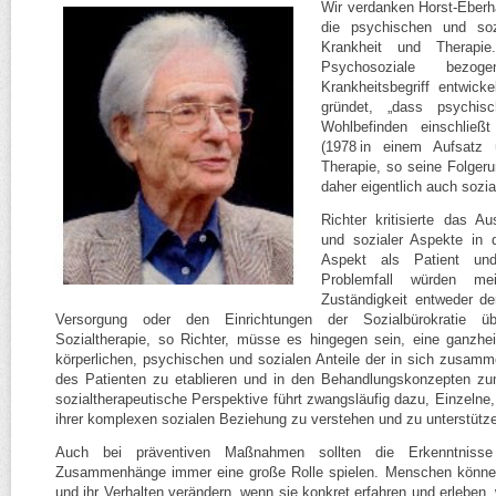
Wir verdanken Horst-​Eberh
die psychischen und so
Krankheit und Therapi
Psychosoziale bezog
Krankheitsbegriff entwick
gründet, „dass psychis
Wohlbefinden einschließ
(1978 in einem Aufsatz ü
Therapie, so seine Folger
daher eigentlich auch sozia
Richter kritisierte das Au
und sozialer Aspekte in 
Aspekt als Patient und
Problemfall würden me
Zuständigkeit entweder der
Versorgung oder den Einrichtungen der Sozialbürokratie üb
Sozialtherapie, so Richter, müsse es hingegen sein, eine ganzhei
körperlichen, psychischen und sozialen Anteile der in sich zusam
des Patienten zu etablieren und in den Behandlungskonzepten zu
sozialtherapeutische Perspektive führt zwangsläufig dazu, Einzelne,
ihrer komplexen sozialen Beziehung zu verstehen und zu unterstütz
Auch bei präventiven Maßnahmen sollten die Erkenntnisse 
Zusammenhänge immer eine große Rolle spielen. Menschen können 
und ihr Verhalten verändern, wenn sie konkret erfahren und erleben, 