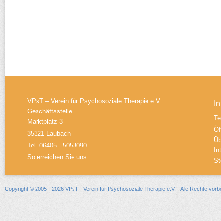
VPsT – Verein für Psychosoziale Therapie e.V.
In
Geschäftsstelle
Te
Marktplatz 3
Öf
35321 Laubach
Üb
Tel. 06405 - 5053090
In
So erreichen Sie uns
St
Copyright © 2005 - 2026 VPsT - Verein für Psychosoziale Therapie e.V. - Alle Rechte vorb