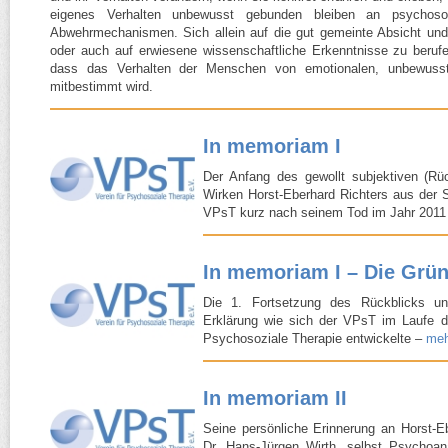
eigenes Verhalten unbewusst gebunden bleiben an psychosozial
Abwehrmechanismen. Sich allein auf die gut gemeinte Absicht un
oder auch auf erwiesene wissenschaftliche Erkenntnisse zu berufe
dass das Verhalten der Menschen von emotionalen, unbewusste
mitbestimmt wird.
In memoriam I
Der Anfang des gewollt subjektiven (Rü
Wirken Horst-​Eberhard Richters aus der S
VPsT kurz nach seinem Tod im Jahr 201
In memoriam I – Die Grü
Die 1. Fortsetzung des Rückblicks un
Erklärung wie sich der VPsT im Laufe d
Psychosoziale Therapie entwickelte –
meh
In memoriam II
Seine persönliche Erinnerung an Horst-​Eb
Dr. Hans-​Jürgen Wirth, selbst Psychoan