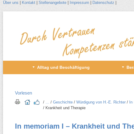
Über uns
|
Kontakt
|
Stellenangebote
|
Impressum
|
Datenschutz
|
Zum
Inhalt
wechseln
Primäres
Alltag und Beschäftigung
Ber
Menü
Vorlesen
/​
…
/​
Geschichte
/​
Würdigung von H.-E. Richter
/​
In
/​ Krankheit und Therapie
In memoriam I – Krankheit und Ther