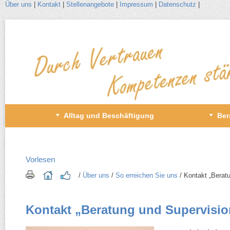
Über uns
|
Kontakt
|
Stellenangebote
|
Impressum
|
Datenschutz
|
Zum
Inhalt
wechseln
Primäres
Alltag und Beschäftigung
Ber
Menü
Vorlesen
/​
Über uns
/​
So erreichen Sie uns
/​ Kontakt „Berat
Kontakt „Beratung und Supervisio