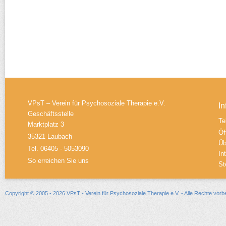
VPsT – Verein für Psychosoziale Therapie e.V.
In
Geschäftsstelle
Te
Marktplatz 3
Öf
35321 Laubach
Üb
Tel. 06405 - 5053090
In
So erreichen Sie uns
St
Copyright © 2005 - 2026 VPsT - Verein für Psychosoziale Therapie e.V. - Alle Rechte vorb