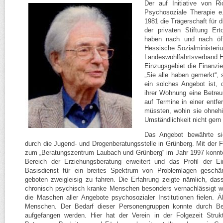
Der auf Initiative von Ri
Psychosoziale Therapie e
1981 die Trägerschaft für 
der privaten Stiftung Ert
haben nach und nach öff
Hessische Sozialministeri
Landeswohlfahrtsverband 
Einzugsgebiet die Finanz
„Sie alle haben gemerkt“, s
ein solches Angebot ist,
ihrer Wohnung eine Betreu
auf Termine in einer entfe
müssten, wohin sie ohneh
Umständlichkeit nicht gern 
Das Angebot bewährte s
durch die Jugend- und Drogenberatungsstelle in Grünberg. Mit der F
zum „Beratungszentrum Laubach und Grünberg“ im Jahr 1997 konnt
Bereich der Erziehungsberatung erweitert und das Profil der Ei
Basisdienst für ein breites Spektrum von Problemlagen geschä
geboten zweigleisig zu fahren. Die Erfahrung zeigte nämlich, da
chronisch psychisch kranke Menschen besonders vernachlässigt w
die Maschen aller Angebote psychosozialer Institutionen fielen. Ä
Menschen. Der Bedarf dieser Personengruppen konnte durch Ber
aufgefangen werden. Hier hat der Verein in der Folgezeit Struk