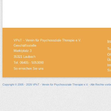
VPsT – Verein für Psychosoziale Therapie e.V.
In
Geschäftsstelle
Te
Marktplatz 3
Öf
35321 Laubach
Üb
Tel. 06405 - 5053090
In
So erreichen Sie uns
St
Copyright © 2005 - 2026 VPsT - Verein für Psychosoziale Therapie e.V. - Alle Rechte vorb