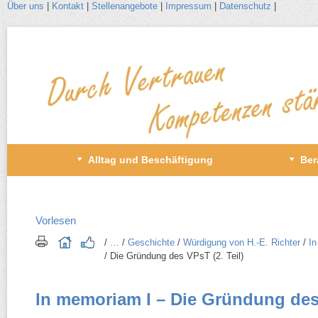
Über uns
|
Kontakt
|
Stellenangebote
|
Impressum
|
Datenschutz
|
Zum
Inhalt
wechseln
Primäres
Alltag und Beschäftigung
Ber
Menü
Vorlesen
/​
…
/​
Geschichte
/​
Würdigung von H.-E. Richter
/​
In
/​ Die Gründung des VPsT (2. Teil)
In memoriam I – Die Gründung des 