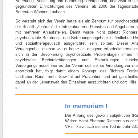
Betreuung, Begleitung und Förderung bereitgestellt, und zwar in Ge
gegründeten Einrichtungen des Vereins: ab 2000 der Tagesstät
Betreuten Wohnen Laubach.
So versteht sich der Verein heute als ein Zentrum für psychosozia
der Begriff „Zentrum“ die Integration von Diensten und Angeboten
mit mehreren Anlaufstellen. Damit wurde nicht zuletzt Richte
psychosoziale Beratungs- und Betreuungsangebote in ländlichen Regi
und sozialtherapeutisch ausgerichtet sein sollten. Dieser A
Vergangenheit ebenso wie er heute als dringend erforderlich erschein
sich in der Bevölkerung psychosoziale Problemlagen immer m
psychische Beeinträchtigungen und Erkrankungen zunehm
Versorgungsmodell wie es der Verein seit seiner Gründung vor meh
entwickelt hat, folgt damit einem Konzept, das Richters Ford
ländlichen Raum mehr Gewicht auf Prävention und auf ganzheitli
dabei an der Lebenswelt des Einzelnen auszurichten und dort Hilfe z
ist.
In memoriam I
Der Anfang des gewollt subjektiven (R
Wirken Horst-​Eberhard Richters aus der 
VPsT kurz nach seinem Tod im Jahr 20