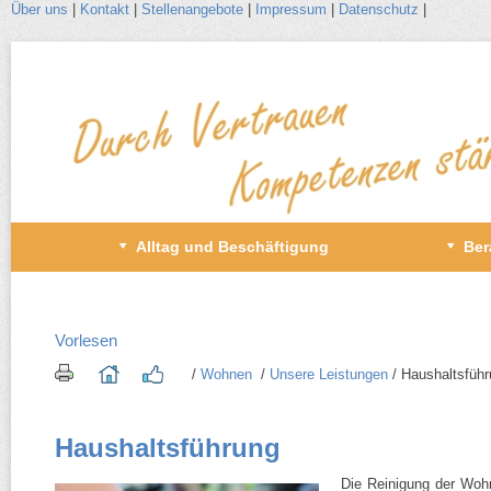
Über uns
|
Kontakt
|
Stellenangebote
|
Impressum
|
Datenschutz
|
Zum
Inhalt
wechseln
Primäres
Alltag und Beschäftigung
Ber
Menü
Vorlesen
/​
Wohnen
/​
Unsere Leistungen
/​ Haushaltsfüh
Haushaltsführung
Die Reinigung der Wohn