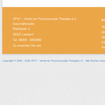
VPsT – Verein für Psychosoziale Therapie e.V.
In
Geschäftsstelle
Te
Marktplatz 3
Öf
35321 Laubach
Üb
Tel. 06405 - 5053090
In
So erreichen Sie uns
St
Copyright © 2005 - 2026 VPsT - Verein für Psychosoziale Therapie e.V. - Alle Rechte vorb