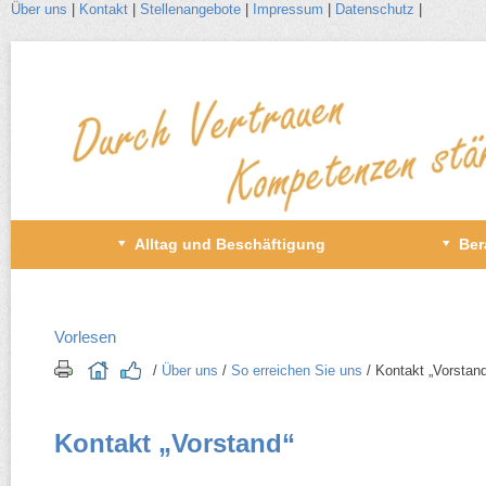
Über uns
|
Kontakt
|
Stellenangebote
|
Impressum
|
Datenschutz
|
Zum
Inhalt
wechseln
Primäres
Alltag und Beschäftigung
Ber
Menü
Vorlesen
/​
Über uns
/​
So erreichen Sie uns
/​ Kontakt „Vorstan
Kontakt „Vorstand“