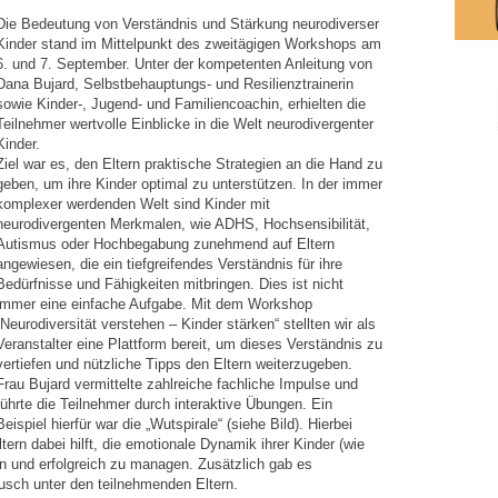
Die Bedeutung von Verständnis und Stärkung neurodiverser
Kinder stand im Mittelpunkt des zweitägigen Workshops am
6. und 7. September. Unter der kompetenten Anleitung von
Dana Bujard, Selbstbehauptungs- und Resilienztrainerin
sowie Kinder-, Jugend- und Familiencoachin, erhielten die
Teilnehmer wertvolle Einblicke in die Welt neurodivergenter
Kinder.
Ziel war es, den Eltern praktische Strategien an die Hand zu
geben, um ihre Kinder optimal zu unterstützen. In der immer
komplexer werdenden Welt sind Kinder mit
neurodivergenten Merkmalen, wie ADHS, Hochsensibilität,
Autismus oder Hochbegabung zunehmend auf Eltern
angewiesen, die ein tiefgreifendes Verständnis für ihre
Bedürfnisse und Fähigkeiten mitbringen. Dies ist nicht
immer eine einfache Aufgabe. Mit dem Workshop
„Neurodiversität verstehen – Kinder stärken“ stellten wir als
Veranstalter eine Plattform bereit, um dieses Verständnis zu
vertiefen und nützliche Tipps den Eltern weiterzugeben.
Frau Bujard vermittelte zahlreiche fachliche Impulse und
führte die Teilnehmer durch interaktive Übungen. Ein
Beispiel hierfür war die „Wutspirale“ (siehe Bild). Hierbei
ern dabei hilft, die emotionale Dynamik ihrer Kinder (wie
en und erfolgreich zu managen. Zusätzlich gab es
usch unter den teilnehmenden Eltern.