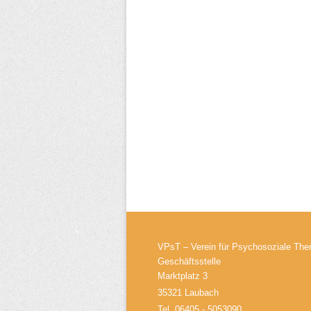
VPsT – Verein für Psychosoziale Ther
Geschäftsstelle
Marktplatz 3
35321 Laubach
Tel. 06405 - 5053090