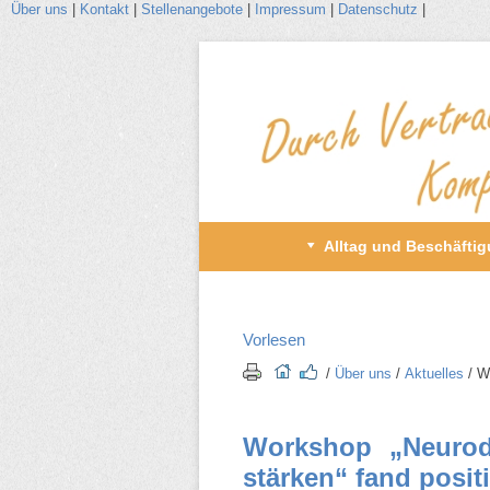
Über uns
|
Kontakt
|
Stellenangebote
|
Impressum
|
Datenschutz
|
Zum
Inhalt
wechseln
Primäres
Alltag und Beschäfti
Menü
Vorlesen
/​
Über uns
/​
Aktuelles
/​ 
Workshop „Neurodi
stärken“ fand posi